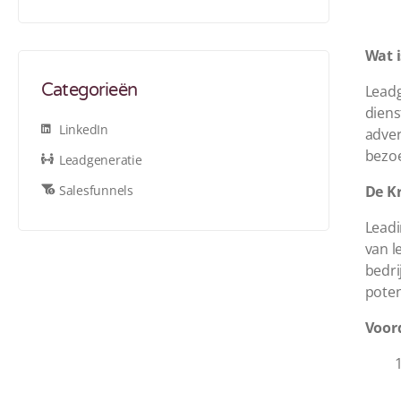
Wat 
Categorieën
Leadg
diens
LinkedIn
adver
bezoe
Leadgeneratie
Salesfunnels
De K
Leadi
van l
bedri
poten
Voor