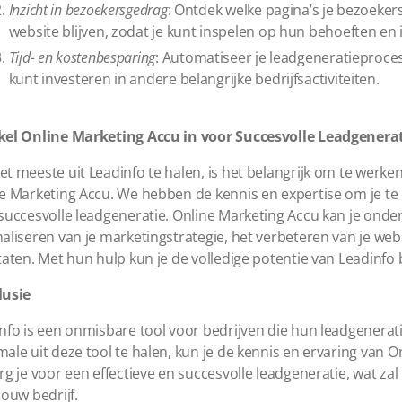
Inzicht in bezoekersgedrag
: Ontdek welke pagina’s je bezoekers
website blijven, zodat je kunt inspelen op hun behoeften en 
Tijd- en kostenbesparing
: Automatiseer je leadgeneratieproces
kunt investeren in andere belangrijke bedrijfsactiviteiten.
el Online Marketing Accu in voor Succesvolle Leadgenera
t meeste uit Leadinfo te halen, is het belangrijk om te werke
e Marketing Accu. We hebben de kennis en expertise om je te h
succesvolle leadgeneratie. Online Marketing Accu kan je onde
aliseren van je marketingstrategie, het verbeteren van je web
taten. Met hun hulp kun je de volledige potentie van Leadinfo b
lusie
nfo is een onmisbare tool voor bedrijven die hun leadgenerat
ale uit deze tool te halen, kun je de kennis en ervaring van O
rg je voor een effectieve en succesvolle leadgeneratie, wat za
jouw bedrijf.