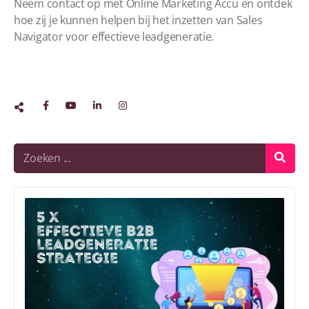
Neem contact op met Online Marketing Accu en ontdek
hoe zij je kunnen helpen bij het inzetten van Sales
Navigator voor effectieve leadgeneratie.
e
f
f
e
c
ti
e
v